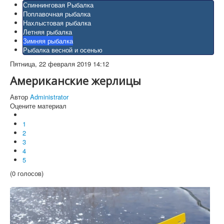
Спиннинговая Рыбалка
Поплавочная рыбалка
Нахлыстовая рыбалка
Летняя рыбалка
Зимняя рыбалка
Рыбалка весной и осенью
Пятница, 22 февраля 2019 14:12
Американские жерлицы
Автор
Administrator
Оцените материал
1
2
3
4
5
(0 голосов)