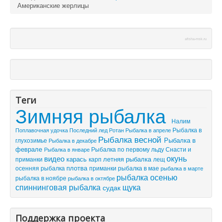
Американские жерлицы
afisha-msk.ru
Теги
Зимняя рыбалка
Налим
Рыбалка в
Поплавочная удочка
Последний лед
Рыбалка в апреле
Ротан
Рыбалка весной
Рыбалка в
глухозимье
Рыбалка в декабре
феврале
Рыбалка по первому льду
Снасти и
Рыбалка в январе
видео
окунь
летняя рыбалка
приманки
карась
лещ
карп
плотва
осенняя рыбалка
приманки
рыбалка в мае
рыбалка в марте
рыбалка осенью
рыбалка в ноябре
рыбалка в октябре
спиннинговая рыбалка
щука
судак
Поддержка проекта