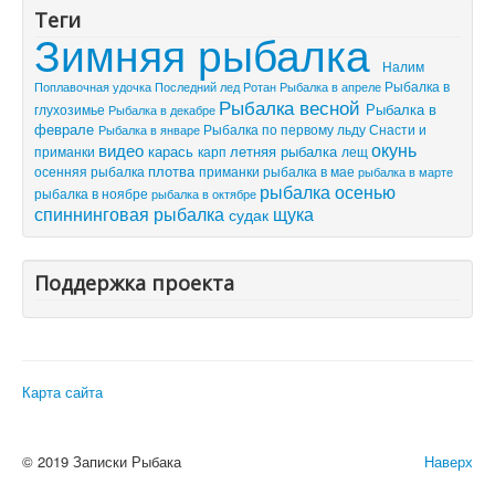
Теги
Зимняя рыбалка
Налим
Рыбалка в
Поплавочная удочка
Последний лед
Рыбалка в апреле
Ротан
Рыбалка весной
Рыбалка в
глухозимье
Рыбалка в декабре
феврале
Рыбалка по первому льду
Снасти и
Рыбалка в январе
видео
окунь
летняя рыбалка
приманки
карась
лещ
карп
плотва
осенняя рыбалка
приманки
рыбалка в мае
рыбалка в марте
рыбалка осенью
рыбалка в ноябре
рыбалка в октябре
спиннинговая рыбалка
щука
судак
Поддержка проекта
Карта сайта
© 2019 Записки Рыбака
Наверх