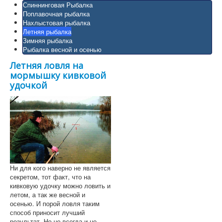
Спиннинговая Рыбалка
Поплавочная рыбалка
Нахлыстовая рыбалка
Летняя рыбалка
Зимняя рыбалка
Рыбалка весной и осенью
Летняя ловля на
мормышку кивковой
удочкой
Ни для кого наверно не является
секретом, тот факт, что на
кивковую удочку можно ловить и
летом, а так же весной и
осенью. И порой ловля таким
способ приносит лучший
результат. Но не всегда и не