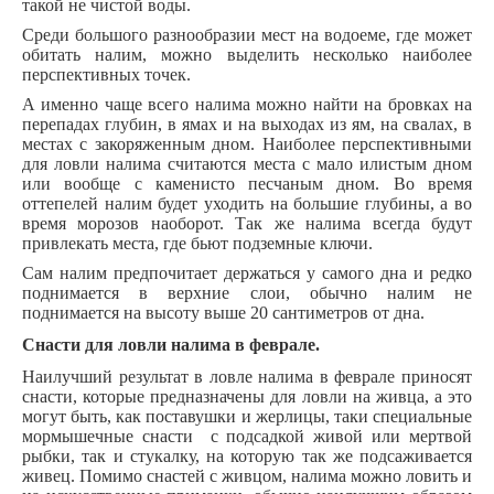
такой не чистой воды.
Среди большого разнообразии мест на водоеме, где может
обитать налим, можно выделить несколько наиболее
перспективных точек.
А именно чаще всего налима можно найти на бровках на
перепадах глубин, в ямах и на выходах из ям, на свалах, в
местах с закоряженным дном. Наиболее перспективными
для ловли налима считаются места с мало илистым дном
или вообще с каменисто песчаным дном. Во время
оттепелей налим будет уходить на большие глубины, а во
время морозов наоборот. Так же налима всегда будут
привлекать места, где бьют подземные ключи.
Сам налим предпочитает держаться у самого дна и редко
поднимается в верхние слои, обычно налим не
поднимается на высоту выше 20 сантиметров от дна.
Снасти для ловли налима в феврале.
Наилучший результат в ловле налима в феврале приносят
снасти, которые предназначены для ловли на живца, а это
могут быть, как поставушки и жерлицы, таки специальные
мормышечные снасти с подсадкой живой или мертвой
рыбки, так и стукалку, на которую так же подсаживается
живец. Помимо снастей с живцом, налима можно ловить и