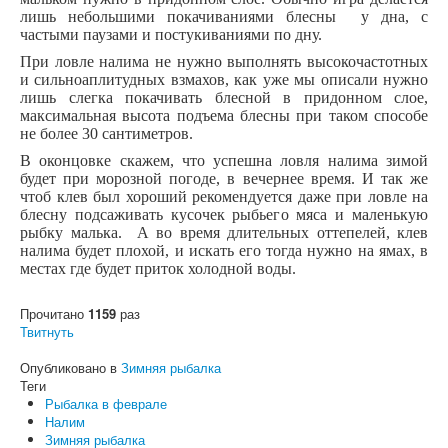
лишь небольшими покачиваниями блесны у дна, с
частыми паузами и постукиваниями по дну.
При ловле налима не нужно выполнять высокочастотных
и сильноаплитудных взмахов, как уже мы описали нужно
лишь слегка покачивать блесной в придонном слое,
максимальная высота подъема блесны при таком способе
не более 30 сантиметров.
В оконцовке скажем, что успешна ловля налима зимой
будет при морозной погоде, в вечернее время. И так же
чтоб клев был хороший рекомендуется даже при ловле на
блесну подсаживать кусочек рыбьего мяса и маленькую
рыбку малька. А во время длительных оттепелей, клев
налима будет плохой, и искать его тогда нужно на ямах, в
местах где будет приток холодной воды.
Прочитано
1159
раз
Твитнуть
Опубликовано в
Зимняя рыбалка
Теги
Рыбалка в феврале
Налим
Зимняя рыбалка