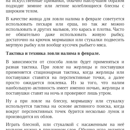
на искусственные приманки, обычно наилучшим образом
подходят зимние или летние колеблющиеся блесны с
широким телом.
В качестве живца для ловли налима в феврале советуется
использовать пескаря или ерша, но так же можно
использовать и других мальков, это карась и плотва. Часто
не обязательно даже использовать живую рыбку,
достаточно на крючок мормышки или стукалки подвесить
мертвую рыбку или вообще кусочек рыбьего мяса.
Тактика и техника ловли налима в феврале.
В зависимости от способа ловли будет применяться и
разная тактика. При ловле на жерлицы и поставушки
применяется стационарная тактика, когда жерлицы или
поставушки ставятся на перспективные точки, а далее
просто ожидается поклевка. Из за того, что налим
наибольшую активность имеет именно ночью, жерлицы и
поставушки ставят на ночь и проверяют лишь утром.
Ну а при ловле на блесну, мормышку или стукалку
используется тактика на основе активного поиска, когда
вокруг перспективных точек бурится несколько лунок и
производится их облов.
Играть блесной, или стукалкой с насаженным на неё
мальком нужно в придонном слое. Обычно игра делается