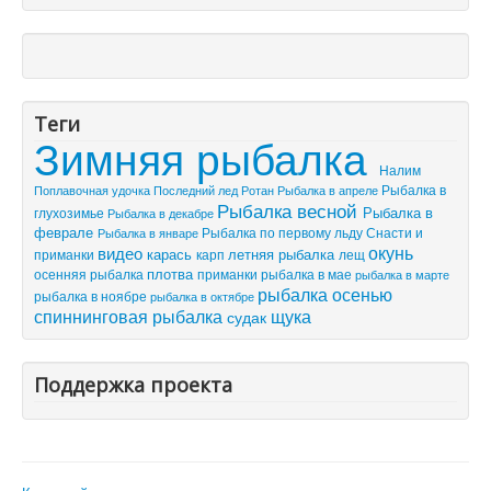
Теги
Зимняя рыбалка
Налим
Рыбалка в
Поплавочная удочка
Последний лед
Рыбалка в апреле
Ротан
Рыбалка весной
Рыбалка в
глухозимье
Рыбалка в декабре
феврале
Рыбалка по первому льду
Снасти и
Рыбалка в январе
видео
окунь
летняя рыбалка
приманки
карась
лещ
карп
плотва
осенняя рыбалка
приманки
рыбалка в мае
рыбалка в марте
рыбалка осенью
рыбалка в ноябре
рыбалка в октябре
спиннинговая рыбалка
щука
судак
Поддержка проекта