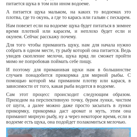
питается щука в том или ином водоеме.
А питается щука мальком, на каких то водоемах это
плотва, где то окунь, а где то карась или гальян с пескарем.
Нам повезет если на водоеме щука будет питаться в зимнее
время плотвой или карасем, и неплохо будет если и
окунем. Сейчас расскажу почему.
Для того чтобы приманить щуку, нам для начала нужно
собрать в одном месте, ту рыбу которой она питается. Ведь
увидев скопление мелочи, щука вряд ли сможет пройти
мимо не попробовав поймать себе пищу.
И поэтому для приманивая щуки нам в большинстве
случаев понадобится прикормка для мирной рыбы. С
помощью которой мы приманим плотву или карася, в
зависимости от того, какая рыба водится в водоеме.
Сам этот процесс происходит следующим образом.
Приходим на перспективную точку, бурим лунки, чистим
от шуги, а далее можно даже просто засыпать в лунки
прикормку, прикормка даст аромат и муть, этим она
приманит мирную рыбу, ну а через некоторое время, если в
водоеме есть щука, она подойдет полакомиться мелочью.