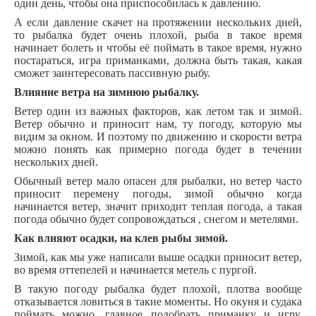
один день, чтобы она приспособилась к давлению.
А если давление скачет на протяжении нескольких дней,
то рыбалка будет очень плохой, рыба в такое время
начинает болеть и чтобы её поймать в такое время, нужно
постараться, игра приманками, должна быть такая, какая
сможет заинтересовать пассивную рыбу.
Влияние ветра на зимнюю рыбалку.
Ветер один из важных факторов, как летом так и зимой.
Ветер обычно и приносит нам, ту погоду, которую мы
видим за окном. И поэтому по движению и скорости ветра
можно понять как примерно погода будет в течении
нескольких дней.
Обычный ветер мало опасен для рыбалки, но ветер часто
приносит перемену погоды, зимой обычно когда
начинается ветер, значит приходит теплая погода, а такая
погода обычно будет сопровождаться , снегом и метелями.
Как влияют осадки, на клев рыбы зимой.
Зимой, как мы уже написали выше осадки приносит ветер,
во время оттепелей и начинается метель с пургой.
В такую погоду рыбалка будет плохой, плотва вообще
отказывается ловиться в такие моменты. Но окуня и судака
поймать можно, главное подобрать приманку и игру,