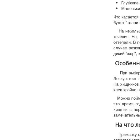
Глубокие 
Маленькие
Что касается
будет "толпит
На небольши
течения. Но,
оттепели. В 
случае резко
дикий "жор", 
Особенно
При выборе 
Леску стоит 
На хищников 
клев крайне 
Можно поймат
это время г
хищник в пер
замечательны
На что л
Приманку сов
отдается мор