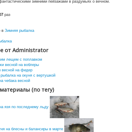
фантастическими зимними пейзажами в раздумьях о вечном.
07
раз
 в
Зимняя рыбалка
ыбалка
е от Administrator
ним лещем с поплавком
ки весной на воблеры
я весной на фидер
 рыбалка на окуня с вертушкой
на чебака весной
материалы (по тегу)
на язя по последнему льду
ня на блесны и балансиры в марте