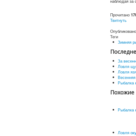
наблюдая за 
Прочитано
17
Твитнуть
Опубликовано
Теги
Зимняя р
Последне
За весен
Ловля щу
Ловля яз
Весенняя
Рыбалка 
Похожие 
Рыбалка 
Ловля оку