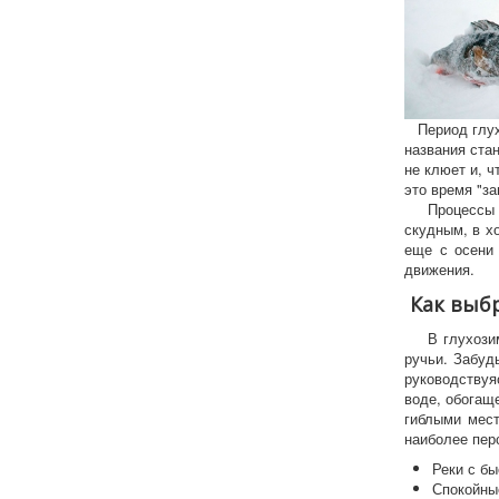
Период глухо
названия стан
не клюет и, ч
это время "з
Процессы жи
скудным, в х
еще с осени 
движения.
Как выбр
В глухозимье
ручьи. Забуд
руководству
воде, обогащ
гиблыми мес
наиболее пер
Реки с б
Спокойны