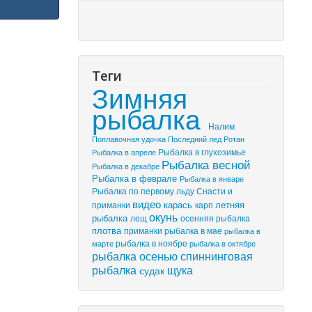
Теги
Зимняя
рыбалка
Налим
Поплавочная удочка
Последний лед
Ротан
Рыбалка в глухозимье
Рыбалка в апреле
Рыбалка весной
Рыбалка в декабре
Рыбалка в феврале
Рыбалка в январе
Рыбалка по первому льду
Снасти и
видео
летняя
приманки
карась
карп
окунь
рыбалка
лещ
осенняя рыбалка
плотва
приманки
рыбалка в мае
рыбалка в
марте
рыбалка в ноябре
рыбалка в октябре
рыбалка осенью
спиннинговая
рыбалка
щука
судак