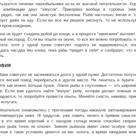
льзуются личинки чернобыльника из-за их высокой питательности. Хо
з комбинации двух "закусок". Прикормка вообще в суровых зим
 редко, так как она зачастую бесполезна. Рыба настолько вялая и "с
рует даже на еду. Если вы все же решили рискнуть, то не использу
о происхождения.
о не будет съедена рыбой до конца, а в процессе "закисания" вытянет 
ный кислород. Если вы пошли на окуня, то все же можно попробовать п
тати, хотя у одной лунки советуют подолгу не задерживаться, по
дать час-два без клева, пока рабы "придет в себя" и сообразит, что 
ть.
овие
ки советуют не засиживаться долго у одной лунки. Достаточно получа
ся веский повод перебраться в другое место. Не ленитесь и бурите
йте как можно больше лунок. Ловля рыбы в глухозимье — это широки
в. Если вам удалось найти "вялую" рыбу, которая делает ложные п
падается, то попробуйте провести опыты. Меняйте снасти, наживку, при
 испугать.
зательно ознакомьтесь с прогнозами погоды накануне запланированн
температуре ниже 18 градусов, уже ловить нечего в прямом смысле
ь в это время короткий и с заходом солнца можно спокойно сворачи
чью рыба точно не клюнет. Зимняя рыбалка имеет свою особую прел
нная в таких условиях ценится на вес золота, а время ожидания мож