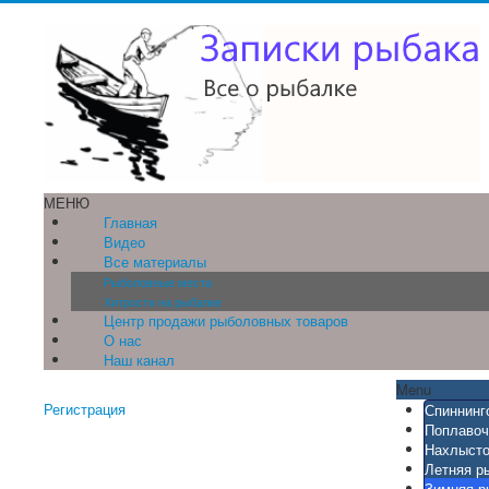
МЕНЮ
Главная
Видео
Все материалы
Рыболовные места
Хитрости на рыбалке
Центр продажи рыболовных товаров
О нас
Наш канал
Menu
Регистрация
Спиннинг
Поплавоч
Нахлысто
Летняя р
Зимняя р