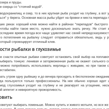
озера и пруды.
 озерца со "стоячей водой".
 водохранилищ и озер, то в них крупная рыба уходит на глубину, а вот 
ься" у берега. Основная масса рыбы уйдет на бровки и места перепада 
х реках хороший клев можно найти в районах "перепадов" быстрого 
 чтобы найти такое место, нужно досконально знать речку. Не стоит 
последнее время погода все чаще удивляет нас своей непредсказуемост
го потепления на рыбалку следует отправиться обязательно, ведь у 
который спровоцирует отличный клев.
сти рыбалки в глухозимье
снасти опытные рыбаки советуют остановить свой выбор на поплавоч
выбирать тонкую: ленивая и заторможенная рыба не окажет сильного с
можно попробовать использовать жерлицы с живцами, но при таком 
нестабилен.
ь утром одну рыбешку и до вечера просидеть в бесполезном ожидани
ода пользуются только профессионалы. На нее обычно хорошо идет щ
иод глухозимья уходит на глубину и не реагирует на угощение, нес
й аппетит и невероятную прожорливость.
овить
етуют выбирать поменьше. Можно купить и живого мотыля, но все же
мышкам. В этот период мотыль теряет статус популярного изыска и с