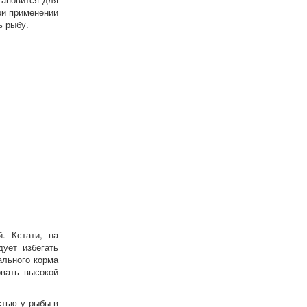
ри применении
ь рыбу.
. Кстати, на
ует избегать
ального корма
овать высокой
тью у рыбы в