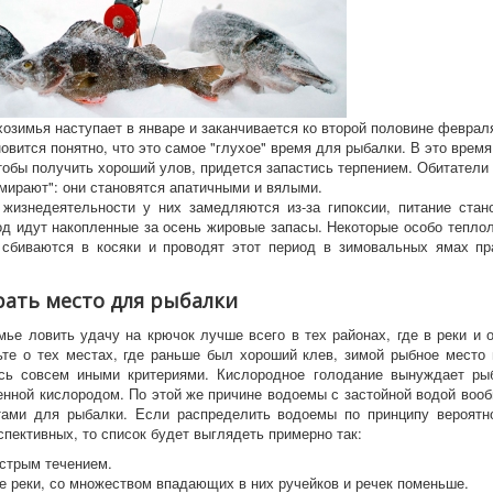
зимья наступает в январе и заканчивается ко второй половине февраля
овится понятно, что это самое "глухое" время для рыбалки. В это время
тобы получить хороший улов, придется запастись терпением. Обитатели 
амирают": они становятся апатичными и вялыми.
знедеятельности у них замедляются из-за гипоксии, питание стано
од идут накопленные за осень жировые запасы. Некоторые особо тепл
сбиваются в косяки и проводят этот период в зимовальных ямах пр
ать место для рыбалки
 ловить удачу на крючок лучше всего в тех районах, где в реки и 
ьте о тех местах, где раньше был хороший клев, зимой рыбное место 
ясь совсем иными критериями. Кислородное голодание вынуждает рыб
енной кислородом. По этой же причине водоемы с застойной водой воо
тами для рыбалки. Если распределить водоемы по принципу вероятно
спективных, то список будет выглядеть примерно так:
ыстрым течением.
е реки, со множеством впадающих в них ручейков и речек поменьше.