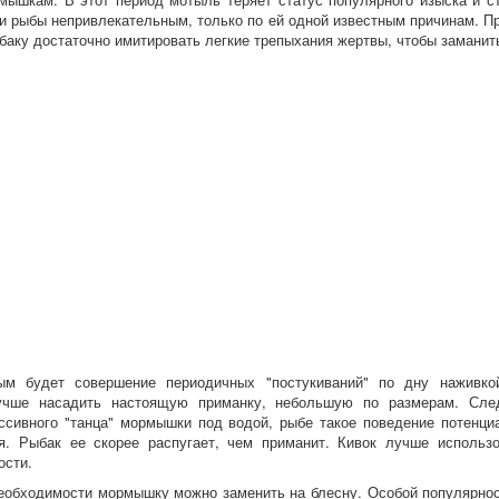
и рыбы непривлекательным, только по ей одной известным причинам. П
аку достаточно имитировать легкие трепыхания жертвы, чтобы заманит
удет совершение периодичных "постукиваний" по дну наживкой
чше насадить настоящую приманку, небольшую по размерам. След
ссивного "танца" мормышки под водой, рыбе такое поведение потенци
я. Рыбак ее скорее распугает, чем приманит. Кивок лучше использ
ости.
обходимости мормышку можно заменить на блесну. Особой популярнос