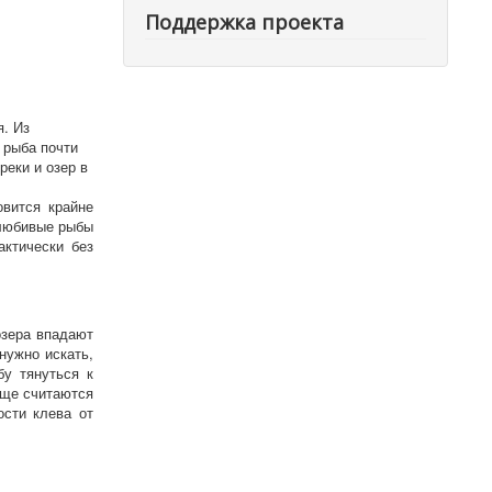
Поддержка проекта
. Из
 рыба почти
реки и озер в
вится крайне
олюбивые рыбы
актически без
озера впадают
нужно искать,
у тянуться к
бще считаются
сти клева от