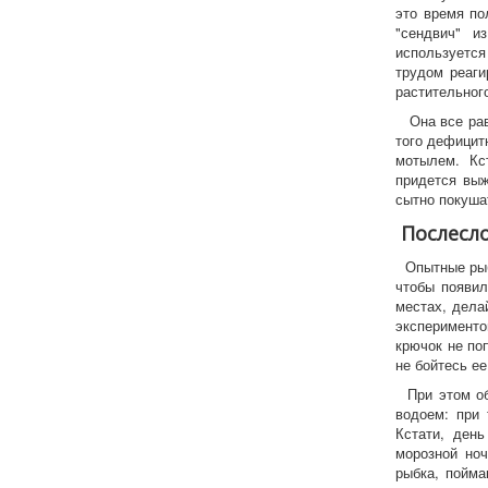
это время по
"сендвич" и
используется
трудом реаги
растительног
Она все равн
того дефицит
мотылем. Кс
придется выж
сытно покуша
Послесл
Опытные рыба
чтобы появил
местах, дела
эксперименто
крючок не по
не бойтесь ее
При этом обя
водоем: при 
Кстати, ден
морозной но
рыбка, пойма