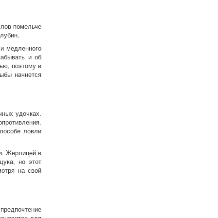
улов помельче
глубин.
и медленного
забывать и об
ью, поэтому в
рыбы начнется
ных удочках.
опротивления.
способе ловли
и. Жерлицей в
ука, но этот
мотря на свой
 предпочтение
тановится для