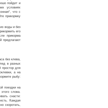
рошо пойдет и
них условиях
онная", что с
йте прикормку
из воды и без
рикормить его
сле прикорма
ей предлагают
са без клева,
 лед в разных
й простор для
оклевки, а на
кормите рыбу:
ой поездки на
 этого слова.
вать снасти:
есть. Каждая
но скоротать,