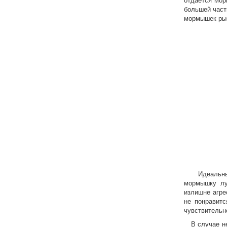
большей част
мормышек рыб
Идеальным б
мормышку лу
излишне агре
не понравитс
чувствительн
В случае не