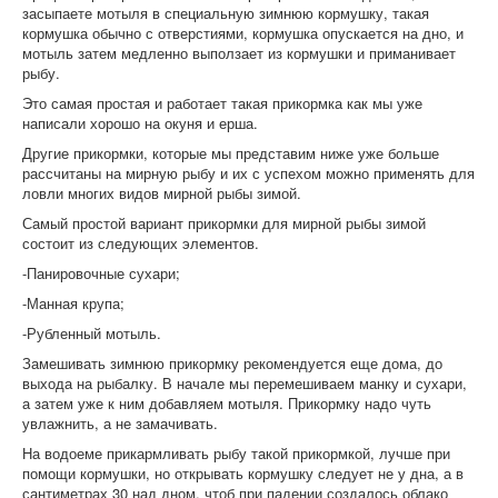
засыпаете мотыля в специальную зимнюю кормушку, такая
кормушка обычно с отверстиями, кормушка опускается на дно, и
мотыль затем медленно выползает из кормушки и приманивает
рыбу.
Это самая простая и работает такая прикормка как мы уже
написали хорошо на окуня и ерша.
Другие прикормки, которые мы представим ниже уже больше
рассчитаны на мирную рыбу и их с успехом можно применять для
ловли многих видов мирной рыбы зимой.
Самый простой вариант прикормки для мирной рыбы зимой
состоит из следующих элементов.
-Панировочные сухари;
-Манная крупа;
-Рубленный мотыль.
Замешивать зимнюю прикормку рекомендуется еще дома, до
выхода на рыбалку. В начале мы перемешиваем манку и сухари,
а затем уже к ним добавляем мотыля. Прикормку надо чуть
увлажнить, а не замачивать.
На водоеме прикармливать рыбу такой прикормкой, лучше при
помощи кормушки, но открывать кормушку следует не у дна, а в
сантиметрах 30 над дном, чтоб при падении создалось облако