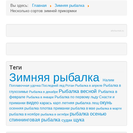
Вы здесь:
Главная
Зимняя рыбалка
Несколько сортов зимней прикормки
afisha-msk.ru
Теги
Зимняя рыбалка
Налим
Рыбалка в
Поплавочная удочка
Последний лед
Рыбалка в апреле
Ротан
Рыбалка весной
Рыбалка в
глухозимье
Рыбалка в декабре
феврале
Рыбалка по первому льду
Снасти и
Рыбалка в январе
видео
окунь
летняя рыбалка
приманки
карась
лещ
карп
плотва
осенняя рыбалка
приманки
рыбалка в мае
рыбалка в марте
рыбалка осенью
рыбалка в ноябре
рыбалка в октябре
спиннинговая рыбалка
щука
судак