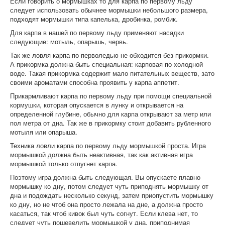
Если говорить о мормышках то для карпа по первому льду
следует использовать обычнее мормышки небольшого размера,
подходят мормышки типа капелька, дробинка, ромбик.
Для карпа в нашей по первому льду применяют насадки
следующие: мотыль, опарышь, червь.
Так же ловля карпа по перволедью не обходится без прикормки.
А прикормка должна быть специальная: карповая по холодной
воде. Такая прикормка содержит мало питательных веществ, зато
своими ароматами способна проявить у карпа аппетит.
Прикармливают карпа по первому льду при помощи специальной
кормушки, которая опускается в лунку и открывается на
определенной глубине, обычно для карпа открывают за метр или
пол метра от дна. Так же в прикормку стоит добавить рубленного
мотыля или опарыша.
Техника ловли карпа по первому льду мормышкой проста. Игра
мормышкой должна быть неактивная, так как активная игра
мормышкой только отпугнет карпа.
Поэтому игра должна быть следующая. Вы опускаете плавно
мормышку ко дну, потом следует чуть приподнять мормышку от
дна и подождать несколько секунд, затем приопустить мормышку
ко дну, но не чтоб она просто лежала на дне, а должна просто
касаться, так чтоб кивок был чуть согнут. Если клева нет, то
следует чуть пошевелить мормышкой у дна, приподнимая