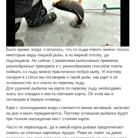
Было время, когда считалось, что со льда ловить можно только
некоторые виды хищной рыбы, а из мирной плотву, да
подлещиков. Но сейчас с развитием рыболовных приманок,
разнообразных прикормок и с разнообразием способов ловли,
поймать со льда можно практически любую рыбу. И поэтому
сегодня в статье мы поговорим о такой рыбе, как карп и об
особенностях его ловли по первому льду.
Для удачной рыбалки на карпа по первому льду необходимо
знать его повадки и места обитания карпа. Об этом мы и
поговорим в первую очередь.
Карп с похолоданием воды становится менее активный, залегает
на дно и мало передвигается. Поэтому успешная рыбалка будет
при точном нахождении мест стояния карпа.
Часто по перволедью, да и зимой карпа рыбаки предпочитают
ловить на платных карповых прудах. Реже их ловят на диких
водоемах, где карп развелся или самостоятельно или его когда