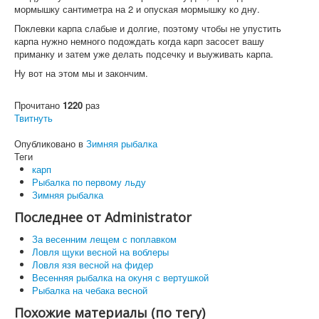
мормышку сантиметра на 2 и опуская мормышку ко дну.
Поклевки карпа слабые и долгие, поэтому чтобы не упустить
карпа нужно немного подождать когда карп засосет вашу
приманку и затем уже делать подсечку и выуживать карпа.
Ну вот на этом мы и закончим.
Прочитано
1220
раз
Твитнуть
Опубликовано в
Зимняя рыбалка
Теги
карп
Рыбалка по первому льду
Зимняя рыбалка
Последнее от Administrator
За весенним лещем с поплавком
Ловля щуки весной на воблеры
Ловля язя весной на фидер
Весенняя рыбалка на окуня с вертушкой
Рыбалка на чебака весной
Похожие материалы (по тегу)