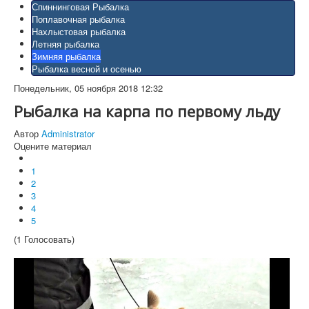
Спиннинговая Рыбалка
Поплавочная рыбалка
Нахлыстовая рыбалка
Летняя рыбалка
Зимняя рыбалка
Рыбалка весной и осенью
Понедельник, 05 ноября 2018 12:32
Рыбалка на карпа по первому льду
Автор
Administrator
Оцените материал
1
2
3
4
5
(1 Голосовать)