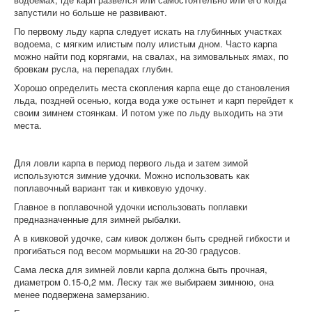
запустили но больше не развивают.
По первому льду карпа следует искать на глубинных участках
водоема, с мягким илистым полу илистым дном. Часто карпа
можно найти под корягами, на свалах, на зимовальных ямах, по
бровкам русла, на перепадах глубин.
Хорошо определить места скопления карпа еще до становления
льда, поздней осенью, когда вода уже остынет и карп перейдет к
своим зимнем стоянкам. И потом уже по льду выходить на эти
места.
Для ловли карпа в период первого льда и затем зимой
используются зимние удочки. Можно использовать как
поплавочный вариант так и кивковую удочку.
Главное в поплавочной удочки использовать поплавки
предназначенные для зимней рыбалки.
А в кивковой удочке, сам кивок должен быть средней гибкости и
прогибаться под весом мормышки на 20-30 градусов.
Сама леска для зимней ловли карпа должна быть прочная,
диаметром 0.15-0,2 мм. Леску так же выбираем зимнюю, она
менее подвержена замерзанию.