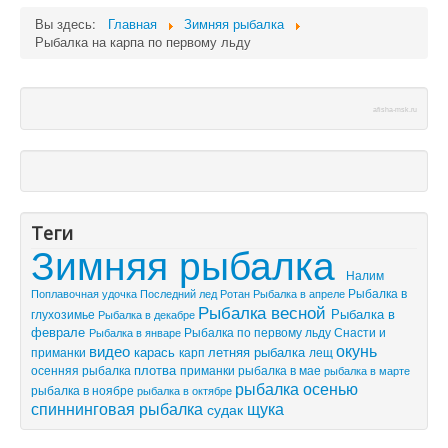
Вы здесь:
Главная
Зимняя рыбалка
Рыбалка на карпа по первому льду
afisha-msk.ru
Теги
Зимняя рыбалка
Налим
Рыбалка в
Поплавочная удочка
Последний лед
Рыбалка в апреле
Ротан
Рыбалка весной
Рыбалка в
глухозимье
Рыбалка в декабре
феврале
Рыбалка по первому льду
Снасти и
Рыбалка в январе
видео
окунь
летняя рыбалка
приманки
карась
лещ
карп
плотва
осенняя рыбалка
приманки
рыбалка в мае
рыбалка в марте
рыбалка осенью
рыбалка в ноябре
рыбалка в октябре
спиннинговая рыбалка
щука
судак