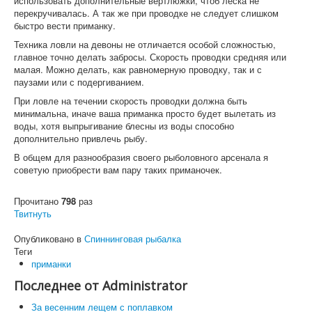
использовать дополнительные вертлюжки, чтоб леска не
перекручивалась. А так же при проводке не следует слишком
быстро вести приманку.
Техника ловли на девоны не отличается особой сложностью,
главное точно делать забросы. Скорость проводки средняя или
малая. Можно делать, как равномерную проводку, так и с
паузами или с подергиванием.
При ловле на течении скорость проводки должна быть
минимальна, иначе ваша приманка просто будет вылетать из
воды, хотя выпрыгивание блесны из воды способно
дополнительно привлечь рыбу.
В общем для разнообразия своего рыболовного арсенала я
советую приобрести вам пару таких приманочек.
Прочитано
798
раз
Твитнуть
Опубликовано в
Спиннинговая рыбалка
Теги
приманки
Последнее от Administrator
За весенним лещем с поплавком