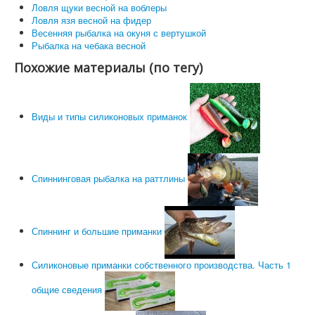
Ловля щуки весной на воблеры
Ловля язя весной на фидер
Весенняя рыбалка на окуня с вертушкой
Рыбалка на чебака весной
Похожие материалы (по тегу)
Виды и типы силиконовых приманок
Спиннинговая рыбалка на раттлины
Спиннинг и большие приманки
Силиконовые приманки собственного производства. Часть 1
общие сведения