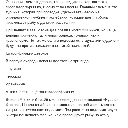
Основной элемент девона, как вы видите на картинке это
пропеллер турбинка, и само тело блесны. Главный элемент это
турбина, которая при проводке удерживает блесну на
определенной глубине и колебания, которые дает турбина
привлекают рыбу с далеких расстояний.
Применяется эта блесна для ловли многих хищников, но чаще
девоны применяют для ловли жереха, голавля, язя и
красноперки. Но так же если в водоеме есть щука или судак они
будут не против полакомиться такой приманкой.
Классификация девонов.
В первую очередь девоны делятся на три вида:
-круглые
-плоские
-граненные
А так же есть ещё одна классификация.
Девон «Москит» 6 гр.,29 мм, произведённая компанией «Русская
блесна». Приманка лёгкая и компактная, на неё ловят мелкого
хищника в небольших водоёмах. При работе на воде имитирует
быстро плывущего малька, чем провоцирует рыбу на атаку.