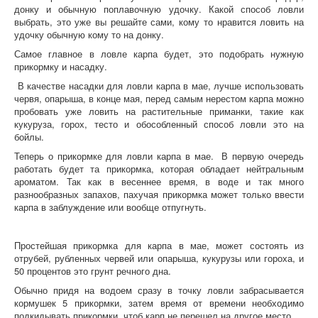
донку и обычную поплавочную удочку. Какой способ ловли
выбрать, это уже вы решайте сами, кому то нравится ловить на
удочку обычную кому то на донку.
Самое главное в ловле карпа будет, это подобрать нужную
прикормку и насадку.
В качестве насадки для ловли карпа в мае, лучше использовать
червя, опарыша, в конце мая, перед самым нерестом карпа можно
пробовать уже ловить на растительные приманки, такие как
кукуруза, горох, тесто и обособленный способ ловли это на
бойлы.
Теперь о прикормке для ловли карпа в мае. В первую очередь
работать будет та прикормка, которая обладает нейтральным
ароматом. Так как в весеннее время, в воде и так много
разнообразных запахов, пахучая прикормка может только ввести
карпа в заблуждение или вообще отпугнуть.
Простейшая прикормка для карпа в мае, может состоять из
отрубей, рубленных червей или опарыша, кукурузы или гороха, и
50 процентов это грунт речного дна.
Обычно придя на водоем сразу в точку ловли забрасывается
кормушек 5 прикормки, затем время от времени необходимо
подкидывать прикормки, чтоб карп не перешел на другое место.