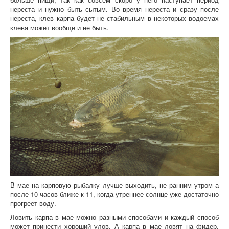
нереста и нужно быть сытым. Во время нереста и сразу после
нереста, клев карпа будет не стабильным в некоторых водоемах
клева может вообще и не быть.
В мае на карповую рыбалку лучше выходить, не ранним утром а
после 10 часов ближе к 11, когда утреннее солнце уже достаточно
прогреет воду.
Ловить карпа в мае можно разными способами и каждый способ
может принести хороший улов. А карпа в мае ловят на фидер,