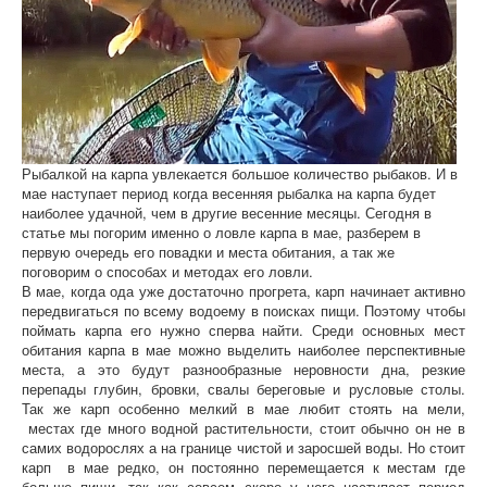
Рыбалкой на карпа увлекается большое количество рыбаков. И в
мае наступает период когда весенняя рыбалка на карпа будет
наиболее удачной, чем в другие весенние месяцы. Сегодня в
статье мы погорим именно о ловле карпа в мае, разберем в
первую очередь его повадки и места обитания, а так же
поговорим о способах и методах его ловли.
В мае, когда ода уже достаточно прогрета, карп начинает активно
передвигаться по всему водоему в поисках пищи. Поэтому чтобы
поймать карпа его нужно сперва найти. Среди основных мест
обитания карпа в мае можно выделить наиболее перспективные
места, а это будут разнообразные неровности дна, резкие
перепады глубин, бровки, свалы береговые и русловые столы.
Так же карп особенно мелкий в мае любит стоять на мели,
местах где много водной растительности, стоит обычно он не в
самих водорослях а на границе чистой и заросшей воды. Но стоит
карп в мае редко, он постоянно перемещается к местам где
больше пищи, так как совсем скоро у него наступает период