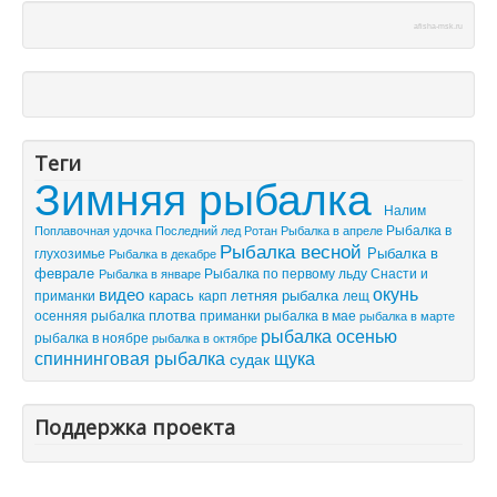
afisha-msk.ru
Теги
Зимняя рыбалка
Налим
Рыбалка в
Поплавочная удочка
Последний лед
Рыбалка в апреле
Ротан
Рыбалка весной
Рыбалка в
глухозимье
Рыбалка в декабре
феврале
Рыбалка по первому льду
Снасти и
Рыбалка в январе
видео
окунь
летняя рыбалка
приманки
карась
лещ
карп
плотва
осенняя рыбалка
приманки
рыбалка в мае
рыбалка в марте
рыбалка осенью
рыбалка в ноябре
рыбалка в октябре
спиннинговая рыбалка
щука
судак
Поддержка проекта