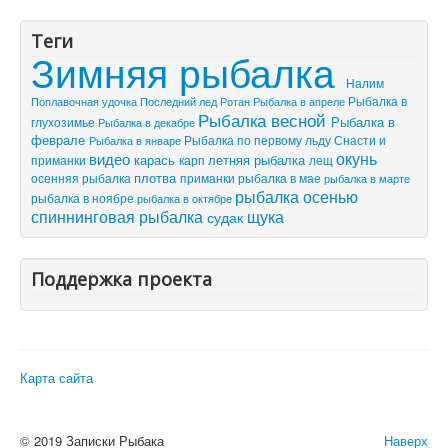
Теги
Зимняя рыбалка
Налим
Рыбалка в
Поплавочная удочка
Последний лед
Рыбалка в апреле
Ротан
Рыбалка весной
Рыбалка в
глухозимье
Рыбалка в декабре
феврале
Рыбалка по первому льду
Снасти и
Рыбалка в январе
видео
окунь
летняя рыбалка
приманки
карась
лещ
карп
плотва
осенняя рыбалка
приманки
рыбалка в мае
рыбалка в марте
рыбалка осенью
рыбалка в ноябре
рыбалка в октябре
спиннинговая рыбалка
щука
судак
Поддержка проекта
Карта сайта
© 2019 Записки Рыбака
Наверх