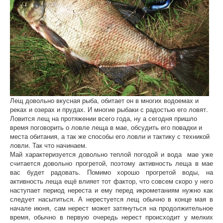
Лещ довольно вкусная рыба, обитает он в многих водоемах и
реках и озерах и прудах. И многие рыбаки с радостью его ловят.
Ловится лещ на протяжении всего года, ну а сегодня пришло
время поговорить о ловле леща в мае, обсудить его повадки и
места обитания, а так же способы его ловли и тактику с техникой
ловли. Так что начинаем.
Май характеризуется довольно теплой погодой и вода мае уже
считается довольно прогретой, поэтому активность леща в мае
вас будет радовать. Помимо хорошо прогретой воды, на
активность леща ещё влияет тот фактор, что совсем скоро у него
наступает период нереста и ему перед икрометаниям нужно как
следует насытиться. А нерестуется лещ обычно в конце мая в
начале июня, сам нерест может затянуться на продолжительное
время, обычно в первую очередь нерест происходит у мелких