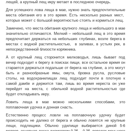
лещей, а крупный лещ икру метает в последнюю очередь.
Для успешного лова леща в мае, нужно знать предпочтительные
места обитания его в это время. Есть несколько разных мест,
которых может с большой вероятностью стоять и кормиться лещ.
Замечено, что места обитания крупного леща и небольшого в мае
значительно отличаются. Мелкий – небольшой лещ в это время
предпочитает держаться на небольших глубинах, возле берега в
местах с водной растительностью, в заливах, в устьях рек, в
непосредственной близости коряжника.
А от крупный лещ сторонится мелководья, лишь бывает под
вечер подходит к берегу в поисках пищи, все остальное время он
старается держаться подальше от берега на глубине, а это могут
быть и разнообразные ямы, омута, бровка русла, русловые
столы, на водохранилищах лещ подходит почти в плотную к
самой дамбе и держится там, лишь во время нереста он уже
перейдет на места, с обильной водной растительностью где
будет откладывать икру.
Ловить леща в мае можно несколькими способами, это
поплавочная удочка и донная снасть.
Естественно процесс ловли на поплавочную удочку будет
происходить не далеко от берега и обычно ловятся не крупные
лещи, подлещики. Обычно удилище выбирается диной 5-6
метров, основная леска диаметром 0,25 – 0,35, поводок меньшего