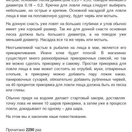
диаметра 0,18 – 0,2. Крючки для ловли леща следует выбирать
небольшие, но острые и крепкие. Основной насадкой для ловли
леща в мае на поплавочную удочку, будет червь или мотыль.
На донную снасть уже ловят на больших глубинах и улов обычно
имеет уже хороший размер. Так же для донной снасти основная
леска должна быть большего диаметра, а на поводок уже
меньший диаметр. Насадка все та же червь или мотыль.
Неотъемлемой частью в рыбалке на леща в мае, является его
прикармливания. Иначе клев будет плохой. В магазинах
существует много разнообразных прикормочных смесей, но так
же можно сделать прикормку и самому. Простая прикормка для
ловли леща в мае может состоять из отрубей, муки, отваренных
хлопьев, в прикормку можно добавить пару ложек какао,
панировочных сухарей, обязательно добавить рубленных червей,
на 40 процентов прикормка для ловли леща должна быть из песка
или глины.
Обычно придя на водоем делают стартовый закорм, доставляя
точку лова не менее 10 шаров прикормки, а затем уже в процессе
ловли, докидывают по одному – два шара.
На этом мы и закончим наше повествование.
Прочитано
2290
раз