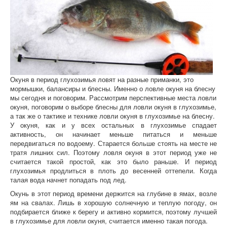
Окуня в период глухозимья ловят на разные приманки, это
мормышки, балансиры и блесны. Именно о ловле окуня на блесну
мы сегодня и поговорим. Рассмотрим перспективные места ловли
окуня, поговорим о выборе блесны для ловли окуня в глухозимье,
а так же о тактике и технике ловли окуня в глухозимье на блесну.
У окуня, как и у всех остальных в глухозимье спадает
активность, он начинает меньше питаться и меньше
передвигаться по водоему. Старается больше стоять на месте не
тратя лишних сил. Поэтому ловля окуня в этот период уже не
считается такой простой, как это было раньше. И период
глухозимья продлиться в плоть до весенней оттепели. Когда
талая вода начнет попадать под лед.
Окунь в этот период времени держится на глубине в ямах, возле
ям на свалах. Лишь в хорошую солнечную и теплую погоду, он
подбирается ближе к берегу и активно кормится, поэтому лучшей
в глухозимье для ловли окуня, считается именно такая погода.