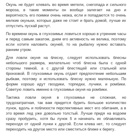
Окунь не будет клевать во время метели, снегопада и сильного
мороза, в такие моменты он вообще залегает на дно и
вероятность его поимки очень низка, если и попадаются то очень
мелкие окуньки, которых даже не стоит и брать домой, лучше их
отпустить пускай растут.
По времени окунь в глухозимье ловиться хорошо в утренние часы
и перед самым закатом, днем его активность не велика, поэтому
если хотите наловить окуней, то на рыбалку нужно вставать
ранним утром.
Для ловли окуня на блесну, следует использовать блесны
небольшого размера, желательно чтоб блесна была с одной
стороны темной, а с другой блестящей или стальной или
бронзовой. В глухозимье окунь отдает предпочтение небольшим
рыбкам, поэтому и использовать блесну нужно маленькую. По
форме хорошо идут гвоздики, торпедки, лучики, и ромбики.
Советую ловить именно в глухозимье окуня на ромбики.
Тактика ловли окуня в глухозимье не сложная, но
трудозатратная, так вам придется бурить большое количество
лунок, вдоль и поблизости перспективных мест его обитания, а в
это время лед уже довольно толстый. Лучше придя на водоем
сразу пробурить, хотя бы лунок 5 и начинать их облавливать
переходя от одной лунки к другой. Если клева нет, то следует
переходить на другое место или сместиться ближе к берегу.