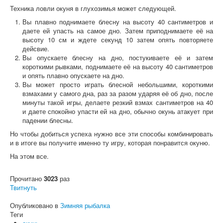
Техника ловли окуня в глухозимья может следующей.
Вы плавно поднимаете блесну на высоту 40 сантиметров и
даете ей упасть на самое дно. Затем приподнимаете её на
высоту 10 см и ждете секунд 10 затем опять повторяете
дейсвие.
Вы опускаете блесну на дно, постукиваете её и затем
короткими рывками, поднимаете её на высоту 40 сантиметров
и опять плавно опускаете на дно.
Вы может просто играть блесной небольшими, короткими
взмахами у самого дна, раз за разом ударяя её об дно, после
минуты такой игры, делаете резкий взмах сантиметров на 40
и даете спокойно упасти ей на дно, обычно окунь атакует при
падении блесны.
Но чтобы добиться успеха нужно все эти способы комбинировать
и в итоге вы получите именно ту игру, которая понравится окуню.
На этом все.
Прочитано
3023
раз
Твитнуть
Опубликовано в
Зимняя рыбалка
Теги