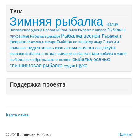
Теги
Зимняя рыбалка
Налим
Рыбалка в
Поплавочная удочка
Последний лед
Рыбалка в апреле
Ротан
Рыбалка весной
Рыбалка в
глухозимье
Рыбалка в декабре
феврале
Рыбалка по первому льду
Снасти и
Рыбалка в январе
видео
окунь
летняя рыбалка
приманки
карась
лещ
карп
плотва
осенняя рыбалка
приманки
рыбалка в мае
рыбалка в марте
рыбалка осенью
рыбалка в ноябре
рыбалка в октябре
спиннинговая рыбалка
щука
судак
Поддержка проекта
Карта сайта
© 2019 Записки Рыбака
Наверх