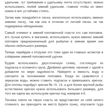
удильник, тут требования к удильнику почти отсутствуют, можно
использовать любой зимний удильник, главное чтобы он имел
ножки и мог устойчиво стоять.
Затем вам понадобится леска, желательно использовать именно
зимнею леску, так как она в отличии от летней лески, не так
подвержена обледенению.
Самый элемент в зимней поплавочной снасти это сам поплавок,
его лучше купить в магазине, использовать нужно именно зимний
поплавок предназначенный для рыбалки в зимнее время они
обычно небольшого размера.
Теперь перейдем к отгрузке это тоже один из главных аспектов в
собирании зимней поплавочной удочки.
Будем использовать двухточечную схему, состоящую из
подпаска и основного груза. Дробинки цепляем, начиная с одной и
добавляя по мере надобности. Наберите в емкость воду и
смотрите за положением поплавка. Когда он сравняется с
зеркалом воды, можно ставить подпасок и привязывать крючок.
Для плотвы подойдут крючки № 13, 14, а для более крупной рыбы
естественно крючки нужно использовать большего размера, для
того же карпа мы используем крючки под номером 4-5.
Техника ловли на такую снасть не представляет из себя ничего
сложного, вы приходите на место бурите лунку, опускаете туда