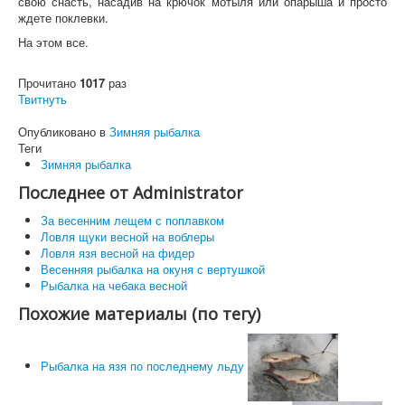
свою снасть, насадив на крючок мотыля или опарыша и просто
ждете поклевки.
На этом все.
Прочитано
1017
раз
Твитнуть
Опубликовано в
Зимняя рыбалка
Теги
Зимняя рыбалка
Последнее от Administrator
За весенним лещем с поплавком
Ловля щуки весной на воблеры
Ловля язя весной на фидер
Весенняя рыбалка на окуня с вертушкой
Рыбалка на чебака весной
Похожие материалы (по тегу)
Рыбалка на язя по последнему льду