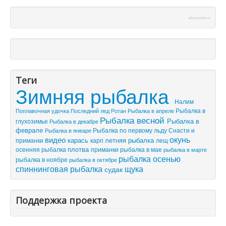
afisha-msk.ru
Теги
Зимняя рыбалка
Налим
Рыбалка в
Поплавочная удочка
Последний лед
Рыбалка в апреле
Ротан
Рыбалка весной
Рыбалка в
глухозимье
Рыбалка в декабре
феврале
Рыбалка по первому льду
Снасти и
Рыбалка в январе
видео
окунь
летняя рыбалка
приманки
карась
лещ
карп
плотва
осенняя рыбалка
приманки
рыбалка в мае
рыбалка в марте
рыбалка осенью
рыбалка в ноябре
рыбалка в октябре
спиннинговая рыбалка
щука
судак
Поддержка проекта