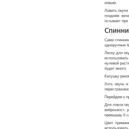
новым.
Ловить окуня
поздним веч
остывает при 
Спиннин
Сами спиннин
одноручные б
Леску для ок
использоват
нулевой раст
будет много.
Катушку реко
Хоть окунь и
перестраховат
Перейдем к п
Для ловли ок
виброхвост, 
превышаь 5 с
Цвет приманк
использовать