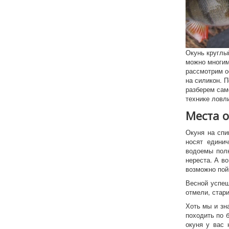
Окунь круглы
можно многим
рассмотрим о
на силикон. П
разберем само
технике ловл
Места
Окуня на спи
носят единич
водоемы пол
нереста. А в
возможно пой
Весной успеш
отмели, стари
Хоть мы и зн
походить по 
окуня у вас 