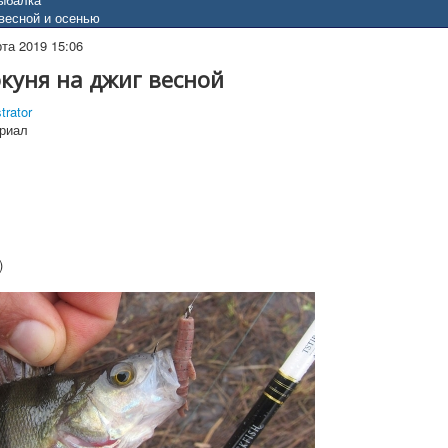
весной и осенью
та 2019 15:06
куня на джиг весной
trator
риал
)