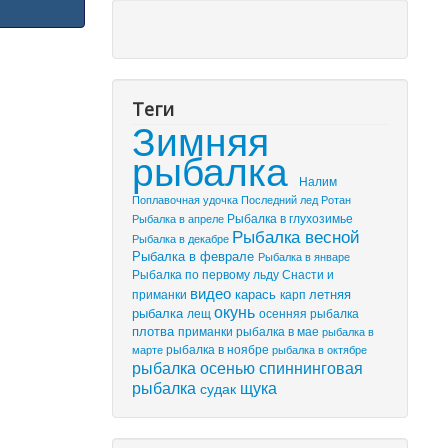
Теги
Зимняя
рыбалка
Налим
Поплавочная удочка
Последний лед
Ротан
Рыбалка в глухозимье
Рыбалка в апреле
Рыбалка весной
Рыбалка в декабре
Рыбалка в феврале
Рыбалка в январе
Рыбалка по первому льду
Снасти и
видео
летняя
приманки
карась
карп
окунь
рыбалка
лещ
осенняя рыбалка
плотва
приманки
рыбалка в мае
рыбалка в
марте
рыбалка в ноябре
рыбалка в октябре
рыбалка осенью
спиннинговая
рыбалка
щука
судак