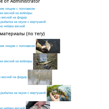
е от Administrator
ним лещем с поплавком
ки весной на воблеры
я весной на фидер
 рыбалка на окуня с вертушкой
на чебака весной
материалы (по тегу)
ним лещем с поплавком
ки весной на воблеры
я весной на фидер
 рыбалка на окуня с вертушкой
на чебака весной