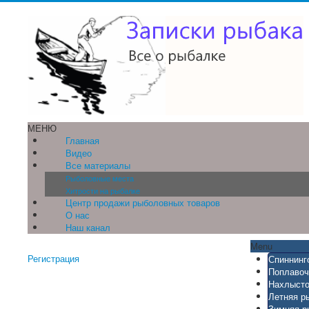
МЕНЮ
Главная
Видео
Все материалы
Рыболовные места
Хитрости на рыбалке
Центр продажи рыболовных товаров
О нас
Наш канал
Menu
Регистрация
Спиннинг
Поплавоч
Нахлысто
Летняя р
Зимняя р