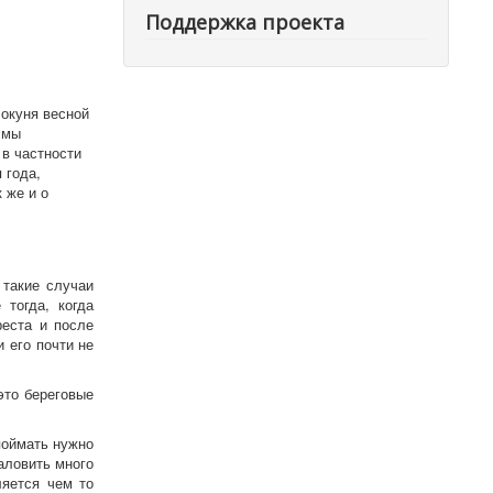
Поддержка проекта
 окуня весной
 мы
 в частности
 года,
 же и о
сной.
 такие случаи
 тогда, когда
еста и после
 его почти не
это береговые
поймать нужно
аловить много
ляется чем то