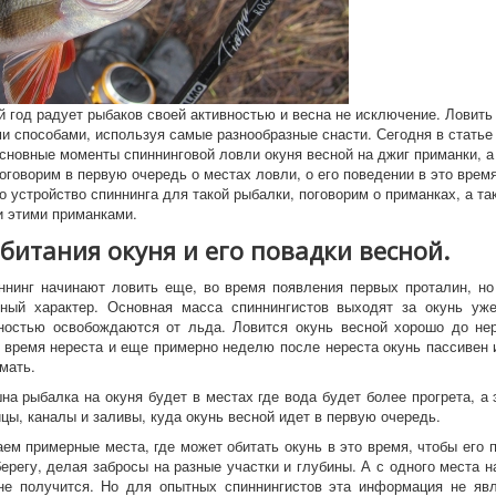
й год радует рыбаков своей активностью и весна не исключение. Ловить
и способами, используя самые разнообразные снасти. Сегодня в статье
сновные моменты спиннинговой ловли окуня весной на джиг приманки, а
оговорим в первую очередь о местах ловли, о его поведении в это время
 устройство спиннинга для такой рыбалки, поговорим о приманках, а так
и этими приманками.
 обитания окуня и его повадки ве
ннинг начинают ловить еще, во время появления первых проталин, но
ный характер. Основная масса спиннингистов выходят за окунь уже
ностью освобождаются от льда. Ловится окунь весной хорошо до нер
о время нереста и еще примерно неделю после нереста окунь пассивен и
мать.
на рыбалка на окуня будет в местах где вода будет более прогрета, а 
цы, каналы и заливы, куда окунь весной идет в первую очередь.
аем примерные места, где может обитать окунь в это время, чтобы его 
берегу, делая забросы на разные участки и глубины. А с одного места н
не получится. Но для опытных спиннингистов эта информация не яв