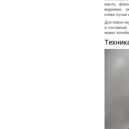
масло, фиол
водоемах, ок
клева лучше и
Для ловли ок
и составные.
может колебат
Техника