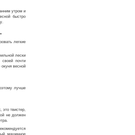
анним утром и
есной быстро
у.
.
зовать легкие
фильной лески
 своей почти
 окуня весной
поэтому лучше
 это твистер,
ной не должен
тра.
рекомендуется
вый, машинное