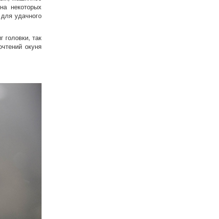
на некоторых
 для удачного
 головки, так
очтений окуня