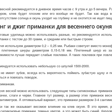
 весной рекомендуется в дневное время часов с 9 утра и до 5 вечера. Р
ером, клев будет плохим или его вообще не будет. Так как вода в
отсутствии солнца и окунь уходит на глубину и не охотится не ищет пищ
г и джиг приманки для весеннего окуня
говые удилища можно использовать разные, но рекомендуется исполь
ланки с тестом до 30 грамм, и средним или быстрым строем.
уня используем диаметром 0,2 – 0,25 мм. Рыбаки советует вместо моно
ь плетенные шнуры диаметром 0,15-0,18 мм. Плетенный шнур из за
яжимости лучше передает слабые поклевки. А таких поклевок при ловле
мендуется использовать небольшую со шпулей 1500-2000.
 не имеет зубов, всегда есть вероятность поймать зубастую щуку и 
ься и повязать поводок.
риманкам.
уня весной можно использовать следующие типы силиконовых приманок,
рачки, слаги и черви. Главное тут размер, а размер этих приманок вес
антиметров. А оптимальный вариант, это приманки размером 3-4 сантиме
и так же оказывает весомое влияние на клев окуня. В это время, 
 силиконовые приманки, темных цветов, а это может быть синий, бордо