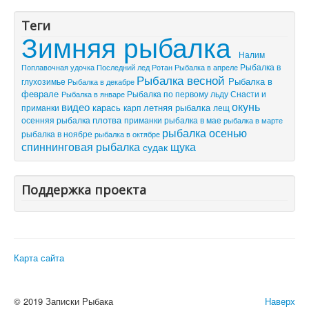
Теги
Зимняя рыбалка
Налим
Рыбалка в
Поплавочная удочка
Последний лед
Рыбалка в апреле
Ротан
Рыбалка весной
Рыбалка в
глухозимье
Рыбалка в декабре
феврале
Рыбалка по первому льду
Снасти и
Рыбалка в январе
видео
окунь
летняя рыбалка
приманки
карась
лещ
карп
плотва
осенняя рыбалка
приманки
рыбалка в мае
рыбалка в марте
рыбалка осенью
рыбалка в ноябре
рыбалка в октябре
спиннинговая рыбалка
щука
судак
Поддержка проекта
Карта сайта
© 2019 Записки Рыбака
Наверх