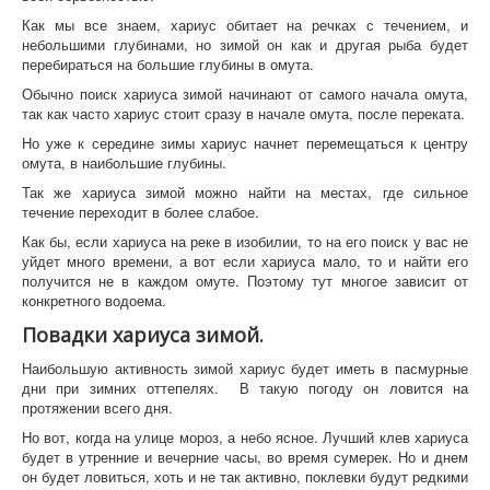
Как мы все знаем, хариус обитает на речках с течением, и
небольшими глубинами, но зимой он как и другая рыба будет
перебираться на большие глубины в омута.
Обычно поиск хариуса зимой начинают от самого начала омута,
так как часто хариус стоит сразу в начале омута, после переката.
Но уже к середине зимы хариус начнет перемещаться к центру
омута, в наибольшие глубины.
Так же хариуса зимой можно найти на местах, где сильное
течение переходит в более слабое.
Как бы, если хариуса на реке в изобилии, то на его поиск у вас не
уйдет много времени, а вот если хариуса мало, то и найти его
получится не в каждом омуте. Поэтому тут многое зависит от
конкретного водоема.
Повадки хариуса зимой.
Наибольшую активность зимой хариус будет иметь в пасмурные
дни при зимних оттепелях. В такую погоду он ловится на
протяжении всего дня.
Но вот, когда на улице мороз, а небо ясное. Лучший клев хариуса
будет в утренние и вечерние часы, во время сумерек. Но и днем
он будет ловиться, хоть и не так активно, поклевки будут редкими