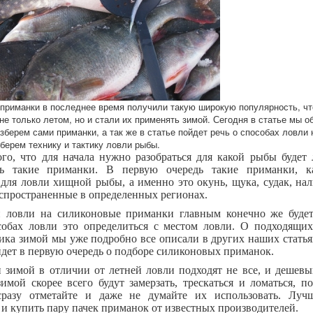
приманки в последнее время получили такую широкую популярность, чт
не только летом, но и стали их применять зимой. Сегодня в статье мы о
зберем сами приманки, а так же в статье пойдет речь о способах ловли 
берем технику и тактику ловли рыбы.
го, что для начала нужно разобраться для какой рыбы будет
ть такие приманки. В первую очередь такие приманки, 
для ловли хищной рыбы, а именно это окунь, щука, судак, на
спространенные в определенных регионах.
 ловли на силиконовые приманки главным конечно же будет
собах ловли это определиться с местом ловли. О подходящих
ка зимой мы уже подробно все описали в других наших статья
йдет в первую очередь о подборе силиконовых приманок.
 зимой в отличии от летней ловли подходят не все, и дешевы
имой скорее всего будут замерзать, трескаться и ломаться, п
разу отметайте и даже не думайте их использовать. Луч
 и купить пару пачек приманок от известных производителей.