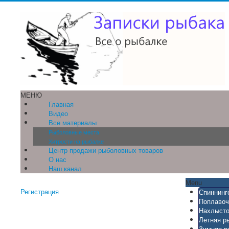
МЕНЮ
Главная
Видео
Все материалы
Рыболовные места
Хитрости на рыбалке
Центр продажи рыболовных товаров
О нас
Наш канал
Menu
Регистрация
Спиннинг
Поплавоч
Нахлысто
Летняя р
Зимняя р