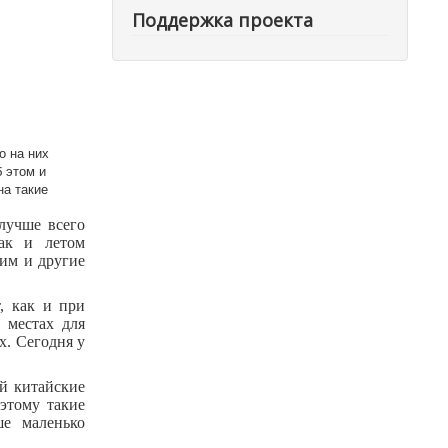
Поддержка проекта
о на них
б этом и
на такие
 лучше всего
как и летом
лим и другие
, как и при
 местах для
х. Сегодня у
й китайские
оэтому такие
ше маленько