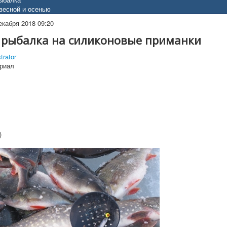
весной и осенью
екабря 2018 09:20
 рыбалка на силиконовые приманки
trator
риал
)