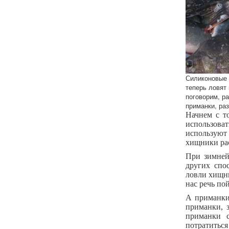
Силиконовые 
теперь ловят 
поговорим, ра
приманки, раз
Начнем с то
использова
используют 
хищники ра
При зимней
других спо
ловли хищни
нас речь по
А приманки
приманки, з
приманки с
потратиться