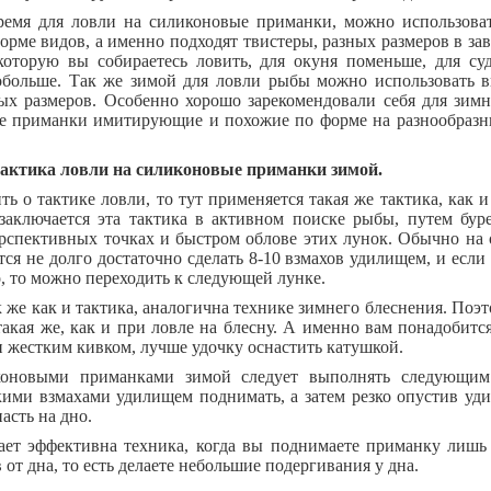
ремя для ловли на силиконовые приманки, можно использоват
орме видов, а именно подходят твистеры, разных размеров в за
которую вы собираетесь ловить, для окуня поменьше, для су
обольше. Так же зимой для ловли рыбы можно использовать в
ых размеров. Особенно хорошо зарекомендовали себя для зим
е приманки имитирующие и похожие по форме на разнообразны
тактика ловли на силиконовые приманки зимой.
ть о тактике ловли, то тут применяется такая же тактика, как 
 заключается эта тактика в активном поиске рыбы, путем бур
рспективных точках и быстром облове этих лунок. Обычно на
ся не долго достаточно сделать 8-10 взмахов удилищем, и если
, то можно переходить к следующей лунке.
 же как и тактика, аналогична технике зимнего блеснения. Поэт
такая же, как и при ловле на блесну. А именно вам понадобитс
 жестким кивком, лучше удочку оснастить катушкой.
оновыми приманками зимой следует выполнять следующим
ими взмахами удилищем поднимать, а затем резко опустив уд
асть на дно.
ает эффективна техника, когда вы поднимаете приманку лишь 
 от дна, то есть делаете небольшие подергивания у дна.