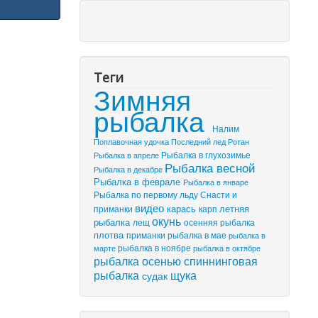
Теги
Зимняя
рыбалка
Налим
Поплавочная удочка
Последний лед
Ротан
Рыбалка в глухозимье
Рыбалка в апреле
Рыбалка весной
Рыбалка в декабре
Рыбалка в феврале
Рыбалка в январе
Рыбалка по первому льду
Снасти и
видео
летняя
приманки
карась
карп
окунь
рыбалка
лещ
осенняя рыбалка
плотва
приманки
рыбалка в мае
рыбалка в
марте
рыбалка в ноябре
рыбалка в октябре
рыбалка осенью
спиннинговая
рыбалка
щука
судак