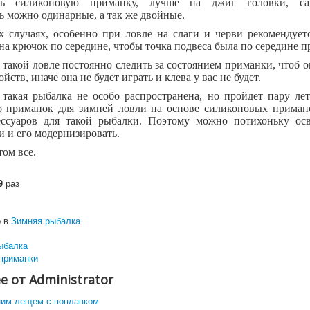
ть силиконовую приманку, лучше на джиг головки, с
ь можно одинарные, а так же двойные.
х случаях, особенно при ловле на слаги и черви рекомендует
на крючок по середине, чтобы точка подвеса была по середине 
 такой ловле постоянно следить за состоянием приманки, чтоб о
ойств, иначе она не будет играть и клева у вас не будет.
такая рыбалка не особо распространена, но пройдет пару ле
о приманок для зимней ловли на основе силиконовых примано
ессуаров для такой рыбалки. Поэтому можно потихоньку осв
и и его модернизировать.
том все.
9
раз
 в
Зимняя рыбалка
ыбалка
 приманки
е от Administrator
ним лещем с поплавком