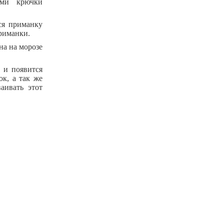
ами крючки
ся приманку
приманки.
на на морозе
т и появится
к, а так же
аивать этот