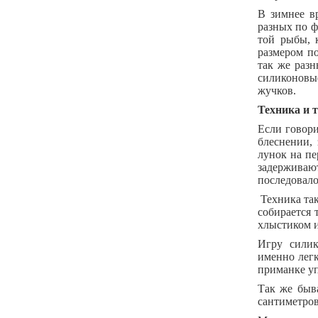
В зимнее в
разных по ф
той рыбы, 
размером п
так же разн
силиконовы
жучков.
Техника и 
Если говори
блеснении,
лунок на пе
задерживают
последовало
Техника так
собирается 
хлыстиком и
Игру силик
именно легк
приманке уп
Так же быв
сантиметров