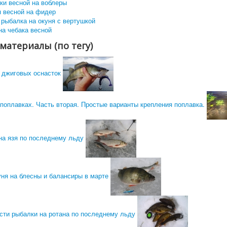
ки весной на воблеры
я весной на фидер
 рыбалка на окуня с вертушкой
на чебака весной
материалы (по тегу)
 джиговых оснасток
поплавках. Часть вторая. Простые варианты крепления поплавка.
на язя по последнему льду
ня на блесны и балансиры в марте
сти рыбалки на ротана по последнему льду