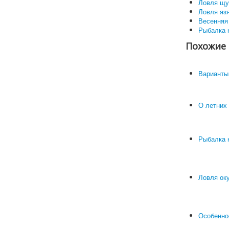
Ловля щу
Ловля яз
Весенняя
Рыбалка 
Похожие 
Варианты
О летних 
Рыбалка 
Ловля оку
Особенно