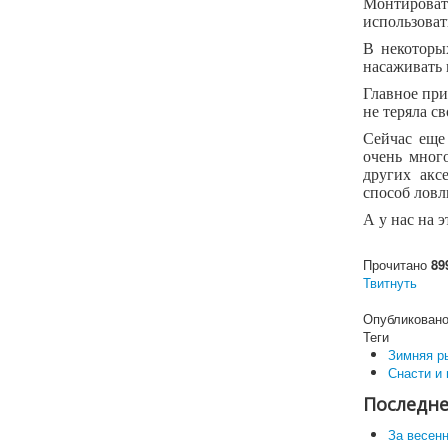
Монтирова
использоват
В некоторы
насаживать 
Главное при
не теряла св
Сейчас еще 
очень мног
других акс
способ ловл
А у нас на э
Прочитано
89
Твитнуть
Опубликовано
Теги
Зимняя р
Снасти и
Последне
За весен