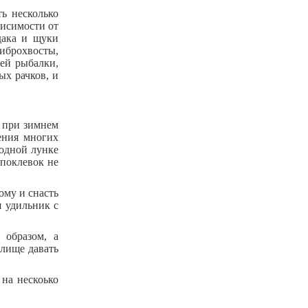
ь несколько
висимости от
дака и щуки
иброхвосты,
ней рыбалки,
х рачков, и
и при зимнем
ения многих
 одной лунке
 поклевок не
ому и снасть
я удильник с
 образом, а
илище давать
на нескоько