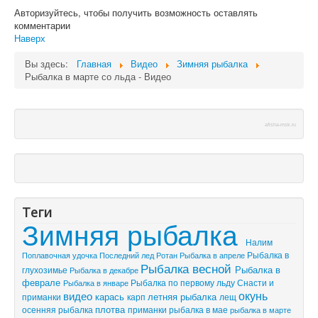
Авторизуйтесь, чтобы получить возможность оставлять
комментарии
Наверх
Вы здесь:
Главная
Видео
Зимняя рыбалка
Рыбалка в марте со льда - Видео
afisha-msk.ru
Теги
Зимняя рыбалка
Налим
Рыбалка в
Поплавочная удочка
Последний лед
Рыбалка в апреле
Ротан
Рыбалка весной
Рыбалка в
глухозимье
Рыбалка в декабре
феврале
Рыбалка по первому льду
Снасти и
Рыбалка в январе
видео
окунь
летняя рыбалка
приманки
карась
лещ
карп
плотва
осенняя рыбалка
приманки
рыбалка в мае
рыбалка в марте