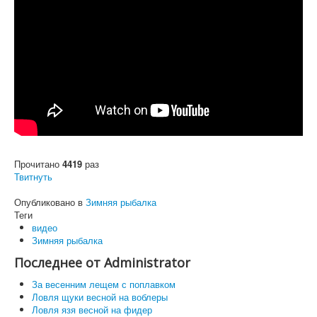
Прочитано
4419
раз
Твитнуть
Опубликовано в
Зимняя рыбалка
Теги
видео
Зимняя рыбалка
Последнее от Administrator
За весенним лещем с поплавком
Ловля щуки весной на воблеры
Ловля язя весной на фидер